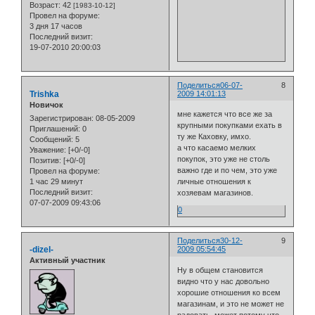
Возраст:
42
[1983-10-12]
Провел на форуме:
3 дня 17 часов
Последний визит:
19-07-2010 20:00:03
Поделиться
06-07-
8
Trishka
2009 14:01:13
Новичок
мне кажется что все же за
Зарегистрирован
: 08-05-2009
крупными покупками ехать в
Приглашений:
0
ту же Каховку, имхо.
Сообщений:
5
а что касаемо мелких
Уважение:
[+0/-0]
покупок, это уже не столь
Позитив:
[+0/-0]
важно где и по чем, это уже
Провел на форуме:
1 час 29 минут
личные отношения к
Последний визит:
хозяевам магазинов.
07-07-2009 09:43:06
0
Поделиться
30-12-
9
-dizel-
2009 05:54:45
Активный участник
Ну в общем становится
видно что у нас довольно
хорошие отношения ко всем
магазинам, и это не может не
радовать, может потому что