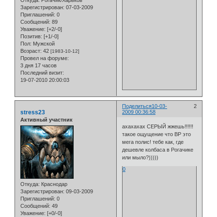
Откуда:
Рогачик/Харьков
Зарегистрирован
: 07-03-2009
Приглашений:
0
Сообщений:
89
Уважение:
[+2/-0]
Позитив:
[+1/-0]
Пол:
Мужской
Возраст:
42
[1983-10-12]
Провел на форуме:
3 дня 17 часов
Последний визит:
19-07-2010 20:00:03
Поделиться
10-03-
2
stress23
2009 00:36:58
Активный участник
ахахахах СЕРЫЙ жжешь!!!!!!
такое ощущение что ВР это
мега полис! тебе как, где
дешевле колбаса в Рогачике
или мыло?)))))
0
Откуда:
Краснодар
Зарегистрирован
: 09-03-2009
Приглашений:
0
Сообщений:
49
Уважение:
[+0/-0]