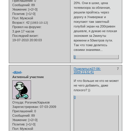
Приглашений:
0
20%. Они в шоке, цена
Сообщений:
89
телевизора за облачная,
Уважение:
[+2/-0]
решили пройтись через
Позитив:
[+1/-0]
дорогу в Универмаг и
Пол:
Мужской
покупают там заветный
Возраст:
42
[1983-10-12]
голубой экран на 200гривен
Провел на форуме:
дешевле, я думаю не плохая
3 дня 17 часов
Последний визит:
экономия за 2минуты
19-07-2010 20:00:03
времени и 50метров пути.
Так что тоже делитесь
своими знаниями...
0
Поделиться
27-06-
7
-dizel-
2009 21:51:41
Активный участник
И что больше не кто не может
не чего добавить, даже
плохого? ))
0
Откуда:
Рогачик/Харьков
Зарегистрирован
: 07-03-2009
Приглашений:
0
Сообщений:
89
Уважение:
[+2/-0]
Позитив:
[+1/-0]
Пол:
Мужской