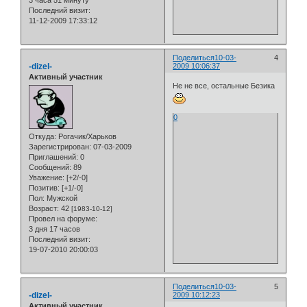
Последний визит:
11-12-2009 17:33:12
Поделиться
10-03-
4
-dizel-
2009 10:06:37
Активный участник
Не не все, остальные Безика
0
Откуда:
Рогачик/Харьков
Зарегистрирован
: 07-03-2009
Приглашений:
0
Сообщений:
89
Уважение:
[+2/-0]
Позитив:
[+1/-0]
Пол:
Мужской
Возраст:
42
[1983-10-12]
Провел на форуме:
3 дня 17 часов
Последний визит:
19-07-2010 20:00:03
Поделиться
10-03-
5
-dizel-
2009 10:12:23
Активный участник