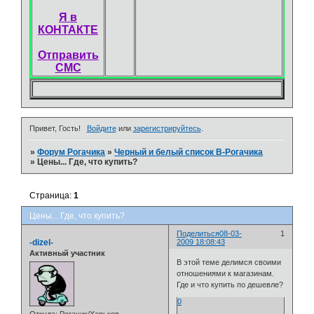
Я в
КОНТАКТЕ
Отправить
СМС
Привет, Гость!
Войдите
или
зарегистрируйтесь
.
»
Форум Рогачика
»
Черный и белый список В-Рогачика
»
Цены... Где, что купить?
Страница:
1
Цены... Где, что купить?
Поделиться
08-03-
1
-dizel-
2009 18:08:43
Активный участник
В этой теме делимся своими
отношениями к магазинам.
Где и что купить по дешевле?
0