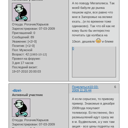
А по поводу Мегаполиса. Так
моей бабуле до рынка
пешком идти, все равно что
мне в Запорожье на велике
ехать...(и по времени тоже
Откуда:
Рогачик/Харьков
одинаково). Так что ей как не
Зарегистрирован
: 07-03-2009
кому было бы интерестно
Приглашений:
0
почитать где колбаса на
Сообщений:
89
Уважение:
[+2/-0]
10коп. дешевле
и ближе
Позитив:
[+1/-0]
0
Пол:
Мужской
Возраст:
42
[1983-10-12]
Провел на форуме:
3 дня 17 часов
Последний визит:
19-07-2010 20:00:03
Поделиться
10-03-
6
-dizel-
2009 11:26:44
Активный участник
А если серьезно, то привожу
пример. Знакомые в декабре
2008года покупают
телевизор. Естественно, без
размышлений идут сразу же
Откуда:
Рогачик/Харьков
в м. Будiвельник, а у них там
Зарегистрирован
: 07-03-2009
акция - все цены подняты на