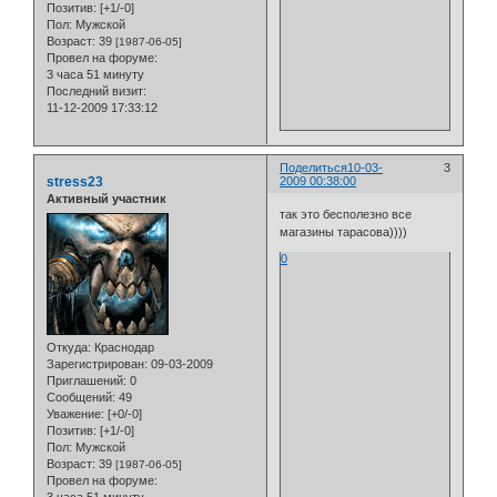
Позитив:
[+1/-0]
Пол:
Мужской
Возраст:
39
[1987-06-05]
Провел на форуме:
3 часа 51 минуту
Последний визит:
11-12-2009 17:33:12
Поделиться
10-03-
3
stress23
2009 00:38:00
Активный участник
так это бесполезно все
магазины тарасова))))
0
Откуда:
Краснодар
Зарегистрирован
: 09-03-2009
Приглашений:
0
Сообщений:
49
Уважение:
[+0/-0]
Позитив:
[+1/-0]
Пол:
Мужской
Возраст:
39
[1987-06-05]
Провел на форуме:
3 часа 51 минуту