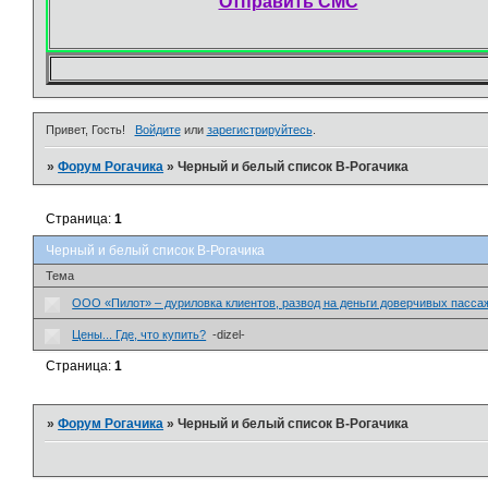
Отправить СМС
Привет, Гость!
Войдите
или
зарегистрируйтесь
.
»
Форум Рогачика
»
Черный и белый список В-Рогачика
Страница:
1
Черный и белый список В-Рогачика
Тема
ООО «Пилот» – дуриловка клиентов, развод на деньги доверчивых пасса
Цены... Где, что купить?
-dizel-
Страница:
1
»
Форум Рогачика
»
Черный и белый список В-Рогачика