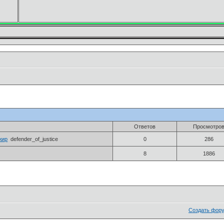
Ответов
Просмотро
жир
defender_of_justice
0
286
8
1886
Создать фор