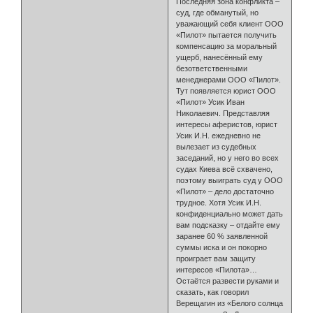
Последняя зона конфликта –
суд, где обманутый, но
уважающий себя клиент ООО
«Пилот» пытается получить
компенсацию за моральный
ущерб, нанесённый ему
безответственными
менеджерами ООО «Пилот».
Тут появляется юрист ООО
«Пилот» Усик Иван
Николаевич. Представляя
интересы аферистов, юрист
Усик И.Н. ежедневно не
вылезает из судебных
заседаний, но у него во всех
судах Киева всё схвачено,
поэтому выиграть суд у ООО
«Пилот» – дело достаточно
трудное. Хотя Усик И.Н.
конфиденциально может дать
вам подсказку – отдайте ему
заранее 60 % заявленной
суммы иска и он покорно
проиграет вам защиту
интересов «Пилота»…
Остаётся развести руками и
сказать, как говорил
Верещагин из «Белого солнца