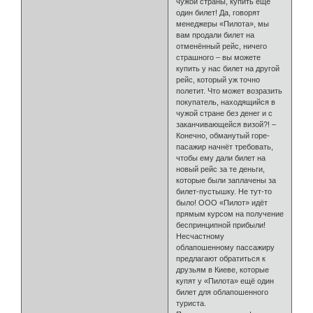
чужой страны, купить ещё
один билет! Да, говорят
менеджеры «Пилота», мы
вам продали билет на
отменённый рейс, ничего
страшного – вы можете
купить у нас билет на другой
рейс, который уж точно
полетит. Что может возразить
покупатель, находящийся в
чужой стране без денег и с
заканчивающейся визой?! –
Конечно, обманутый горе-
пасажир начнёт требовать,
чтобы ему дали билет на
новый рейс за те деньги,
которые были заплачены за
билет-пустышку. Не тут-то
было! ООО «Пилот» идёт
прямым курсом на получение
беспринципной прибыли!
Несчастному
облапошенному пассажиру
предлагают обратиться к
друзьям в Киеве, которые
купят у «Пилота» ещё один
билет для облапошенного
туриста.