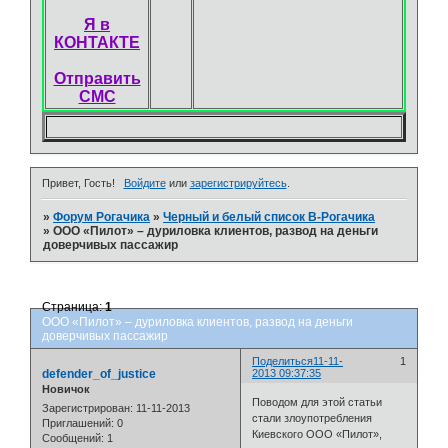
Я в
КОНТАКТЕ
Отправить
СМС
Привет, Гость!
Войдите
или
зарегистрируйтесь
.
»
Форум Рогачика
»
Черный и белый список В-Рогачика
»
ООО «Пилот» – дуриловка клиентов, развод на деньги
доверчивых пассажир
Страница:
1
ООО «Пилот» – дуриловка клиентов, развод на деньги
доверчивых пассажир
Поделиться
11-11-
1
defender_of_justice
2013 09:37:35
Новичок
Поводом для этой статьи
Зарегистрирован
: 11-11-2013
стали злоупотребления
Приглашений:
0
Киевского ООО «Пилот»,
Сообщений:
1