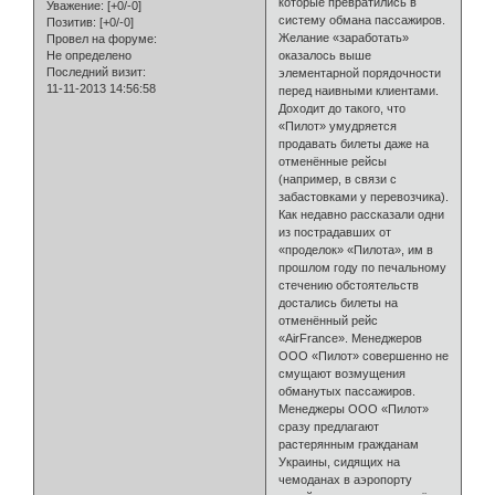
которые превратились в
Уважение:
[+0/-0]
систему обмана пассажиров.
Позитив:
[+0/-0]
Желание «заработать»
Провел на форуме:
Не определено
оказалось выше
Последний визит:
элементарной порядочности
11-11-2013 14:56:58
перед наивными клиентами.
Доходит до такого, что
«Пилот» умудряется
продавать билеты даже на
отменённые рейсы
(например, в связи с
забастовками у перевозчика).
Как недавно рассказали одни
из пострадавших от
«проделок» «Пилота», им в
прошлом году по печальному
стечению обстоятельств
достались билеты на
отменённый рейс
«AirFrance». Менеджеров
ООО «Пилот» совершенно не
смущают возмущения
обманутых пассажиров.
Менеджеры ООО «Пилот»
сразу предлагают
растерянным гражданам
Украины, сидящих на
чемоданах в аэропорту