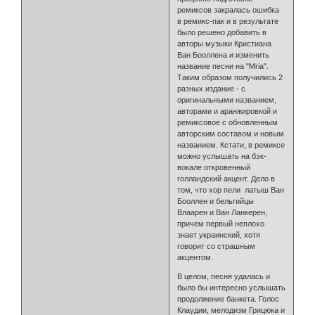
ремиксов закралась ошибка
в ремикс-пак и в результате
было решено добавить в
авторы музыки Кристиана
Ван Бооллена и изменить
название песни на "Mria".
Таким образом получились 2
разных издание - с
оригинальными названием,
авторами и аранжировкой и
ремиксовое с обновленным
авторским составом и новым
названием. Кстати, в ремиксе
можно услышать на бэк-
вокале откровенный
голландский акцент. Дело в
том, что хор пели латыш Ван
Бооллен и бельгийцы
Влаарен и Ван Ланкерен,
причем первый неплохо
знает украинский, хотя
говорит со страшным
акцентом.
В целом, песня удалась и
было бы интересно услышать
продолжение банкета. Голос
Клаудии, мелодизм Грицюка и