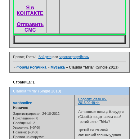
Я в
КОНТАКТЕ
Отправить
СМС
Привет, Гость!
Войдите
или
зарегистрируйтесь
.
»
Форум Рогачика
»
Музыка
»
Claudia "Mria" (Single 2013)
Страница:
1
Claudia "Mria" (Single 2013)
Поделиться
30-05-
1
vanboollen
2013 09:49:44
Новичок
Латышская певица
Клаудия
Зарегистрирован
: 24-10-2012
(Claudia) представила свой
Приглашений:
0
третий сингл
"Mria"
!
Сообщений:
2
Уважение:
[+0/-0]
Третий сингл юной
Позитив:
[+0/-0]
латышской певицы удивил!
Провел на форуме: