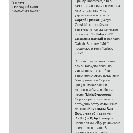
Прежде всего тем, что в
9 минут
качестве автора и продюсера
Последний визит:
на этот раз выступил
30-05-2013 09:49:48
украинский композитор
Сергей Грицюк
(Sergei
Gritsiuk), который уже
выступал в том же качестве
на сингле "
Lullaby vol.2
"
Снежаны Дахний
(Snezhana
Dahnij). В целом "Mria"
продолжила тему "Lullaby
vol.2".
Все началось с пожелания
самой Клаудии спеть на
украинском языке. Для
выполнения этого пожелания
был приглашен Сергей
Грицюк, из коллекции
которого и была выбрана
песня
"Мрiа Блаженна"
.
Сергей сразу пригласил к
сотрудничеству латышских
диджеев
Кристиана Ван
Бооллена
(Christian Van
Boollen) и
Dj Igel
, которые
написали линейку ремиксов в
стиле техно-транс. В
процессе подготовки