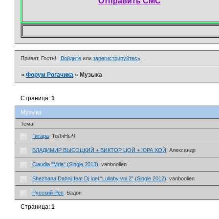
Отправить СМС
Привет, Гость!
Войдите
или
зарегистрируйтесь
.
»
Форум Рогачика
»
Музыка
Страница:
1
Музыка
Тема
Гитара
ТоЛяНыЧ
ВЛАДИМИР ВЫСОЦКИЙ + ВИКТОР ЦОЙ + ЮРА ХОЙ
Александр
Claudia "Mria" (Single 2013)
vanboollen
Shezhana Dahnij feat Dj Igel “Lullaby vol.2” (Single 2012)
vanboollen
Русский Реп
Вадон
Страница:
1