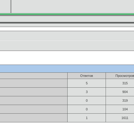
Ответов
Просмотро
5
315
3
904
0
319
0
104
1
1611