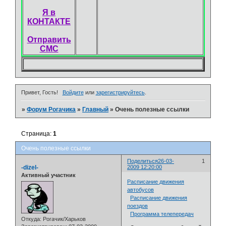
Я в
КОНТАКТЕ
Отправить
СМС
Привет, Гость!
Войдите
или
зарегистрируйтесь
.
»
Форум Рогачика
»
Главный
»
Очень полезные ссылки
Страница:
1
Очень полезные ссылки
Поделиться
26-03-
1
-dizel-
2009 12:20:00
Активный участник
Расписание движения
автобусов
Расписание движения
поездов
Программа телепередач
Откуда:
Рогачик/Харьков