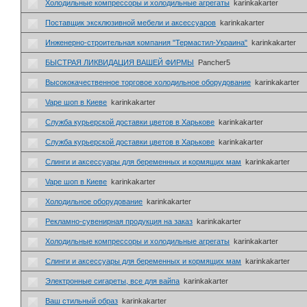
Холодильные компрессоры и холодильные агрегаты
karinkakarter
Поставщик эксклюзивной мебели и аксессуаров
karinkakarter
Инженерно-строительная компания "Термастил-Украина"
karinkakarter
БЫСТРАЯ ЛИКВИДАЦИЯ ВАШЕЙ ФИРМЫ
Pancher5
Высококачественное торговое холодильное оборудование
karinkakarter
Vape шоп в Киеве
karinkakarter
Служба курьерской доставки цветов в Харькове
karinkakarter
Служба курьерской доставки цветов в Харькове
karinkakarter
Слинги и аксессуары для беременных и кормящих мам
karinkakarter
Vape шоп в Киеве
karinkakarter
Холодильное оборудование
karinkakarter
Рекламно-сувенирная продукция на заказ
karinkakarter
Холодильные компрессоры и холодильные агрегаты
karinkakarter
Слинги и аксессуары для беременных и кормящих мам
karinkakarter
Электронные сигареты, все для вайпа
karinkakarter
Ваш стильный образ
karinkakarter