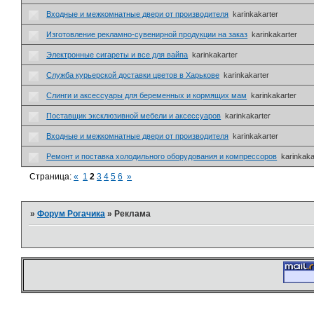
Входные и межкомнатные двери от производителя
karinkakarter
Изготовление рекламно-сувенирной продукции на заказ
karinkakarter
Электронные сигареты и все для вайпа
karinkakarter
Служба курьерской доставки цветов в Харькове
karinkakarter
Слинги и аксессуары для беременных и кормящих мам
karinkakarter
Поставщик эксклюзивной мебели и аксессуаров
karinkakarter
Входные и межкомнатные двери от производителя
karinkakarter
Ремонт и поставка холодильного оборудования и компрессоров
karinkaka
Страница:
«
1
2
3
4
5
6
»
»
Форум Рогачика
»
Реклама