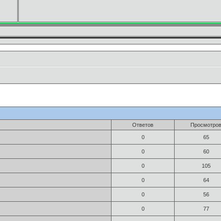
Ответов
Просмотро
0
65
0
60
0
105
0
64
0
56
0
77