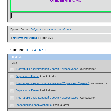
Отправить СМС
Привет, Гость!
Войдите
или
зарегистрируйтесь
.
»
Форум Рогачика
»
Реклама
Страница:
«
1
2
3
4
5
6
»
Реклама
Тема
Поставщик эксклюзивной мебели и аксессуаров
karinkakarter
Vape шоп в Киеве
karinkakarter
Инженерно-строительная компания "Термастил-Украина"
karinkakarter
Vape шоп в Киеве
karinkakarter
Поставщик эксклюзивной мебели и аксессуаров
karinkakarter
Холодильное оборудование
karinkakarter