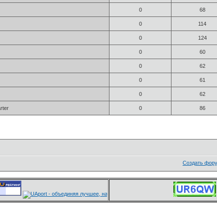
0
68
0
114
0
124
0
60
0
62
0
61
0
62
rter
0
86
Создать фор