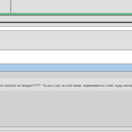
кую халупку не продает???? Та шо у нас за село емае, недвижимость стоит, куда смотр