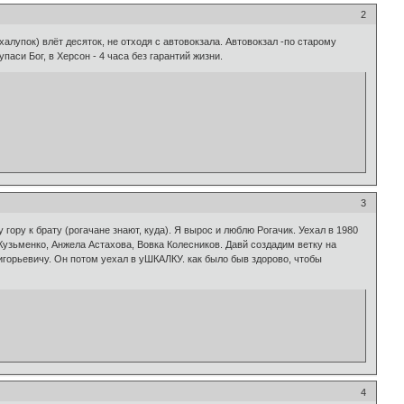
2
халупок) влёт десяток, не отходя с автовокзала. Автовокзал -по старому
паси Бог, в Херсон - 4 часа без гарантий жизни.
3
 гору к брату (рогачане знают, куда). Я вырос и люблю Рогачик. Уехал в 1980
узьменко, Анжела Астахова, Вовка Колесников. Давй создадим ветку на
игорьевичу. Он потом уехал в уШКАЛКУ. как было быв здорово, чтобы
4