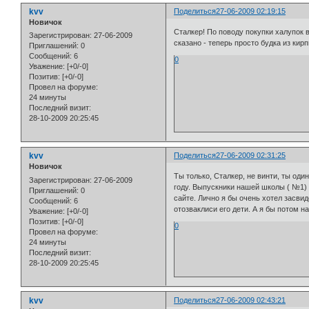
kvv
Поделиться
27-06-2009 02:19:15
Новичок
Сталкер! По поводу покупки халупок в
Зарегистрирован
: 27-06-2009
сказано - теперь просто будка из кир
Приглашений:
0
Сообщений:
6
0
Уважение:
[+0/-0]
Позитив:
[+0/-0]
Провел на форуме:
24 минуты
Последний визит:
28-10-2009 20:25:45
kvv
Поделиться
27-06-2009 02:31:25
Новичок
Ты только, Сталкер, не винти, ты оди
Зарегистрирован
: 27-06-2009
году. Выпускники нашей школы ( №1) 
Приглашений:
0
сайте. Лично я бы очень хотел засви
Сообщений:
6
отозваклиси его дети. А я бы потом 
Уважение:
[+0/-0]
Позитив:
[+0/-0]
0
Провел на форуме:
24 минуты
Последний визит:
28-10-2009 20:25:45
kvv
Поделиться
27-06-2009 02:43:21