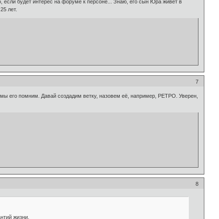
, если будет интерес на форуме к персоне... Знаю, его сын Юра живет в
25 лет.
7
 мы его помним. Давай создадим ветку, назовем её, например, РЕТРО. Уверен,
8
антий жизни.