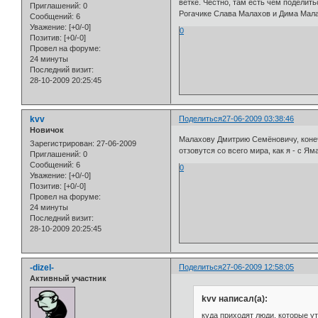
ветке. Честно, там есть чем поделит
Приглашений:
0
Рогачике Слава Малахов и Дима Малах
Сообщений:
6
Уважение:
[+0/-0]
0
Позитив:
[+0/-0]
Провел на форуме:
24 минуты
Последний визит:
28-10-2009 20:25:45
kvv
Поделиться
27-06-2009 03:38:46
Новичок
Малахову Дмитрию Семёновичу, конечн
Зарегистрирован
: 27-06-2009
отзовутся со всего мира, как я - с Ям
Приглашений:
0
Сообщений:
6
0
Уважение:
[+0/-0]
Позитив:
[+0/-0]
Провел на форуме:
24 минуты
Последний визит:
28-10-2009 20:25:45
-dizel-
Поделиться
27-06-2009 12:58:05
Активный участник
kvv написал(а):
куда приходят люди, которые ут