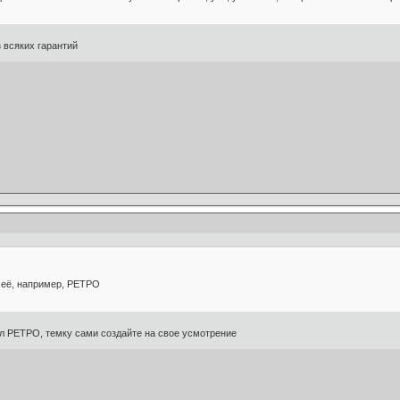
 всяких гарантий
 её, например, РЕТРО
 РЕТРО, темку сами создайте на свое усмотрение