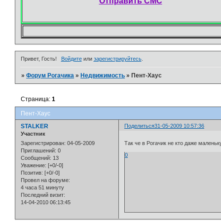
Отправить СМС
Привет, Гость!
Войдите
или
зарегистрируйтесь
.
»
Форум Рогачика
»
Недвижимость
»
Пент-Хаус
Страница:
1
Пент-Хаус
STALKER
Поделиться
31-05-2009 10:57:36
Участник
Зарегистрирован
: 04-05-2009
Так че в Рогачик не кто даже малень
Приглашений:
0
0
Сообщений:
13
Уважение:
[+0/-0]
Позитив:
[+0/-0]
Провел на форуме:
4 часа 51 минуту
Последний визит:
14-04-2010 06:13:45