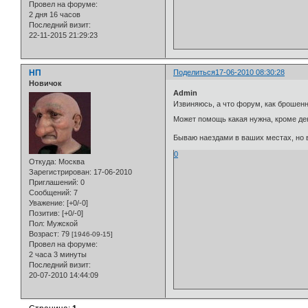
Провел на форуме:
2 дня 16 часов
Последний визит:
22-11-2015 21:29:23
НП
Поделиться
17-06-2010 08:30:28
Новичок
Admin
Извиняюсь, а что форум, как брошен
Может помощь какая нужна, кроме де
Бываю наездами в ваших местах, но вр
0
Откуда:
Москва
Зарегистрирован
: 17-06-2010
Приглашений:
0
Сообщений:
7
Уважение:
[+0/-0]
Позитив:
[+0/-0]
Пол:
Мужской
Возраст:
79
[1946-09-15]
Провел на форуме:
2 часа 3 минуты
Последний визит:
20-07-2010 14:44:09