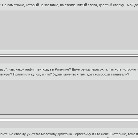
 На памятнике, который на заставке, на стелле, пятый слева, десятый сверху - мой де
аус", изв. какой нафиг пент-хауз в Рогачике? Даже речка пересохла. Ты хоть историю 
ьтуры? Прилепили купол, и что? будем молиться там, где скоморохи танцевали?
очтение своему учителю Малахову Дмитрию Сергеевичу и Его жене Екатерине, тоже пе