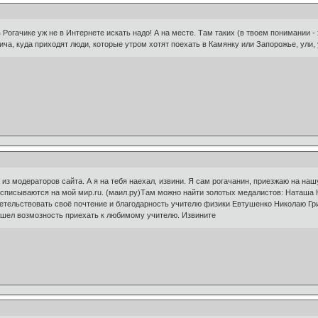
 Рогачике уж не в Интернете искать надо! А на месте. Там таких (в твоем понимании - 
пича, куда приходят люди, которые утром хотят поехать в Камянку или Запорожье, ули, у
н из модераторов сайта. А я на тебя наехал, извини. Я сам рогачанин, приезжаю на нашу
списываются на мой мир.ru. (маил.ру)Там можно найти золотых медалистов: Наташа К
детельствовать своё почтение и благодарность учителю физики Евтушенко Николаю Гр
нашел возмозность приехать к любимому учителю. Извините