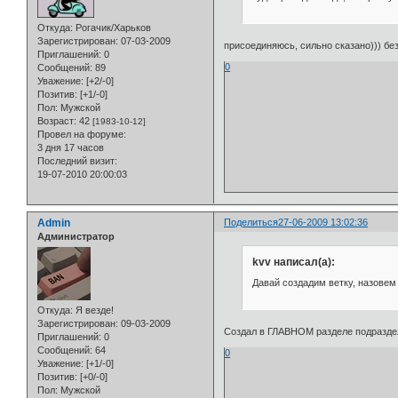
Откуда:
Рогачик/Харьков
Зарегистрирован
: 07-03-2009
присоединяюсь, сильно сказано))) без
Приглашений:
0
0
Сообщений:
89
Уважение:
[+2/-0]
Позитив:
[+1/-0]
Пол:
Мужской
Возраст:
42
[1983-10-12]
Провел на форуме:
3 дня 17 часов
Последний визит:
19-07-2010 20:00:03
Admin
Поделиться
27-06-2009 13:02:36
Администратор
kvv написал(а):
Давай создадим ветку, назовем
Откуда:
Я везде!
Зарегистрирован
: 09-03-2009
Создал в ГЛАВНОМ разделе подраздел
Приглашений:
0
Сообщений:
64
0
Уважение:
[+1/-0]
Позитив:
[+0/-0]
Пол:
Мужской