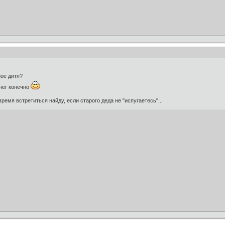
ное дитя?
нег конечно
емя встретиться найду, если старого деда не "испугаетесь"...