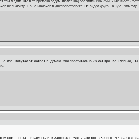
ься тем людям, кто в те времена задумывался над реалиями событий. У меня есть фото
ов не знаю где, Саша Малахов в Днепропетровске. Не видел друга Сашу с 1984 года. 
о! изв., попутал отчество.Но, думаю, мне простительно. 30 лет прошло. Главное, что
ала.
ром хотят поехать в Камянку или Запорожье, ули, упаси Бог, в Херсон - 4 часа без гар