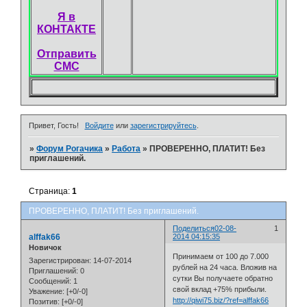
Я в
КОНТАКТЕ
Отправить
СМС
Привет, Гость!
Войдите
или
зарегистрируйтесь
.
»
Форум Рогачика
»
Работа
»
ПРОВЕРЕННО, ПЛАТИТ! Без
приглашений.
Страница:
1
ПРОВЕРЕННО, ПЛАТИТ! Без приглашений.
Поделиться
02-08-
1
alffak66
2014 04:15:35
Новичок
Принимаем от 100 до 7.000
Зарегистрирован
: 14-07-2014
рублей на 24 часа. Вложив на
Приглашений:
0
сутки Вы получаете обратно
Сообщений:
1
свой вклад +75% прибыли.
Уважение:
[+0/-0]
http://qiwi75.biz/?ref=alffak66
Позитив:
[+0/-0]