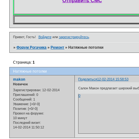
Отправить СМС
Привет, Гость!
Войдите
или
зарегистрируйтесь
.
»
Форум Рогачика
»
Ремонт
»
Натяжные потолки
Страница:
1
Натяжные потолки
makon
Поделиться
12-02-2014 15:58:53
Новичок
Салон Макон предлагает широкий выб
Зарегистрирован
: 12-02-2014
Приглашений:
0
0
Сообщений:
1
Уважение:
[+0/-0]
Позитив:
[+0/-0]
Провел на форуме:
10 минут
Последний визит:
14-02-2014 11:50:12