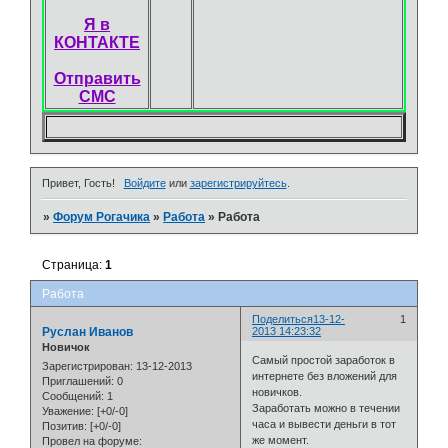
Я в
КОНТАКТЕ
Отправить
СМС
Привет, Гость!
Войдите
или
зарегистрируйтесь
.
»
Форум Рогачика
»
Работа
»
Работа
Страница:
1
Работа
Поделиться
13-12-
1
Руслан Иванов
2013 14:23:32
Новичок
Самый простой заработок в
Зарегистрирован
: 13-12-2013
интернете без вложений для
Приглашений:
0
новичков.
Сообщений:
1
Заработать можно в течении
Уважение:
[+0/-0]
часа и вывести деньги в тот
Позитив:
[+0/-0]
же момент.
Провел на форуме: