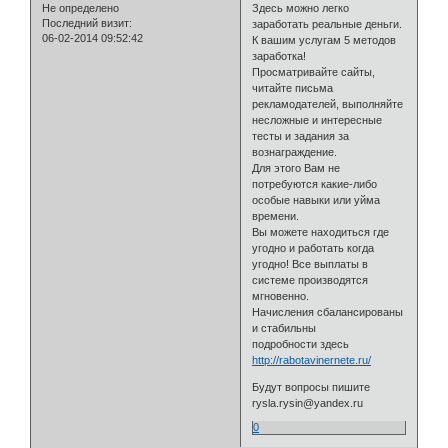
Не определено
Здесь можно легко
Последний визит:
заработать реальные деньги.
06-02-2014 09:52:42
К вашим услугам 5 методов
заработка!
Просматривайте сайты,
читайте письма
рекламодателей, выполняйте
несложные и интересные
тесты и задания за
вознаграждение.
Для этого Вам не
потребуются какие-либо
особые навыки или уйма
времени.
Вы можете находиться где
угодно и работать когда
угодно! Все выплаты в
системе производятся
мгновенно.
Начисления сбалансированы
и стабильны
подробности здесь
http://rabotavinernete.ru/
Будут вопросы пишите
rysla.rysin@yandex.ru
0