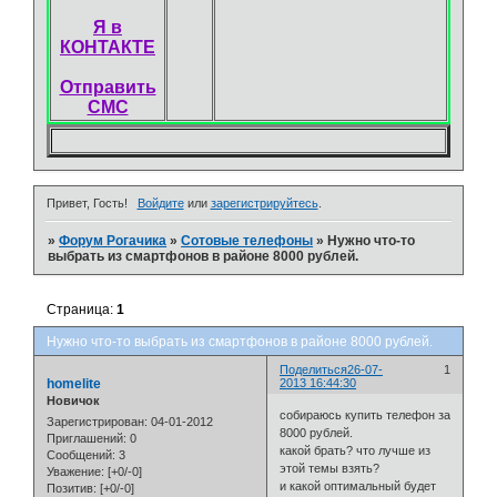
Я в
КОНТАКТЕ
Отправить
СМС
Привет, Гость!
Войдите
или
зарегистрируйтесь
.
»
Форум Рогачика
»
Сотовые телефоны
»
Нужно что-то
выбрать из смартфонов в районе 8000 рублей.
Страница:
1
Нужно что-то выбрать из смартфонов в районе 8000 рублей.
Поделиться
26-07-
1
homelite
2013 16:44:30
Новичок
собираюсь купить телефон за
Зарегистрирован
: 04-01-2012
8000 рублей.
Приглашений:
0
какой брать? что лучше из
Сообщений:
3
этой темы взять?
Уважение:
[+0/-0]
и какой оптимальный будет
Позитив:
[+0/-0]