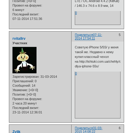
Позитив:
[+0/-0]
LTE / OC Android 4.4.2 (KitKat)
Провел на форуме:
/ 146.3 x 74.6 x 8.9 мм, 14
6 минут
0
Последний визит:
07-11-2014 17:51:36
Поделиться
07-11-
5
rvitallrv
2014 17:54:11
Участник
Советую iPhone 5/5S/ у меня
такой же. Недавно к нему
купил классный чехол
на http://ishtuki.com.ua/chehly/chehly-
dlya-iphone-55s/
0
Зарегистрирован
: 31-03-2014
Приглашений:
0
Сообщений:
14
Уважение:
[+0/-0]
Позитив:
[+0/-0]
Провел на форуме:
2 часа 20 минут
Последний визит:
23-11-2014 12:36:01
Поделиться
31-03-
6
Zylik
2015 14:08:22