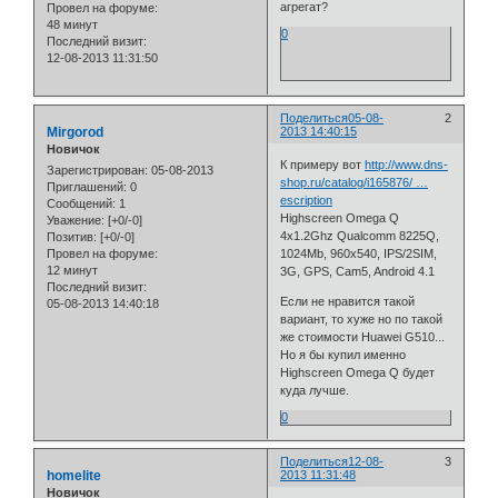
агрегат?
Провел на форуме:
48 минут
0
Последний визит:
12-08-2013 11:31:50
Поделиться
05-08-
2
Mirgorod
2013 14:40:15
Новичок
К примеру вот
http://www.dns-
Зарегистрирован
: 05-08-2013
shop.ru/catalog/i165876/ …
Приглашений:
0
escription
Сообщений:
1
Highscreen Omega Q
Уважение:
[+0/-0]
4x1.2Ghz Qualcomm 8225Q,
Позитив:
[+0/-0]
1024Mb, 960x540, IPS/2SIM,
Провел на форуме:
12 минут
3G, GPS, Cam5, Android 4.1
Последний визит:
Если не нравится такой
05-08-2013 14:40:18
вариант, то хуже но по такой
же стоимости Huawei G510...
Но я бы купил именно
Highscreen Omega Q будет
куда лучше.
0
Поделиться
12-08-
3
homelite
2013 11:31:48
Новичок