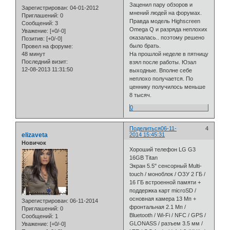
Заценил пару обзоров и
Зарегистрирован
: 04-01-2012
мнений людей на форумах.
Приглашений:
0
Правда модель Highscreen
Сообщений:
3
Omega Q и разряда неплохих
Уважение:
[+0/-0]
оказалась.. поэтому решено
Позитив:
[+0/-0]
было брать.
Провел на форуме:
48 минут
На прошлой неделе в пятницу
Последний визит:
взял после работы. Юзал
12-08-2013 11:31:50
выходные. Вполне себе
неплохо получается. По
ценнику получилось меньше
8 тысяч.
0
Поделиться
06-11-
4
elizaveta
2014 15:45:31
Новичок
Хороший телефон LG G3
16GB Titan
Экран 5.5" сенсорный Multi-
touch / моноблок / ОЗУ 2 ГБ /
16 ГБ встроенной памяти +
поддержка карт microSD /
основная камера 13 Мп +
Зарегистрирован
: 06-11-2014
фронтальная 2.1 Мп /
Приглашений:
0
Bluetooth / Wi-Fi / NFC / GPS /
Сообщений:
1
GLONASS / разъем 3.5 мм /
Уважение:
[+0/-0]