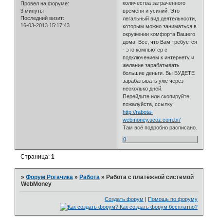
количества затраченного
Провел на форуме:
3 минуты
времени и усилий. Это
Последний визит:
легальный вид деятельности,
16-03-2013 15:17:43
которым можно заниматься в
окружении комфорта Вашего
дома. Все, что Вам требуется
- это компьютер с
подключением к интернету и
желание зарабатывать
большие деньги. Вы БУДЕТЕ
зарабатывать уже через
несколько дней.
Перейдите или скопируйте,
пожалуйста, ссылку
http://rabota-
webmoney.ucoz.com.br/
Там всё подробно расписано.
0
Страница:
1
»
Форум Рогачика
»
Работа
»
Работа с платёжной системой
WebMoney
Создать форум
|
Помощь по форуму