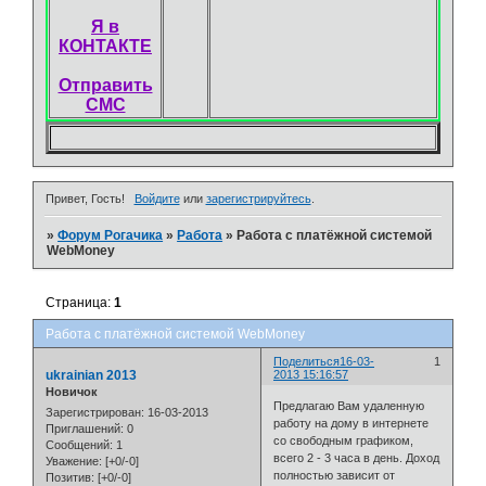
Я в
КОНТАКТЕ
Отправить
СМС
Привет, Гость!
Войдите
или
зарегистрируйтесь
.
»
Форум Рогачика
»
Работа
»
Работа с платёжной системой
WebMoney
Страница:
1
Работа с платёжной системой WebMoney
Поделиться
16-03-
1
ukrainian 2013
2013 15:16:57
Новичок
Предлагаю Вам удаленную
Зарегистрирован
: 16-03-2013
работу на дому в интернете
Приглашений:
0
со свободным графиком,
Сообщений:
1
всего 2 - 3 часа в день. Доход
Уважение:
[+0/-0]
полностью зависит от
Позитив:
[+0/-0]