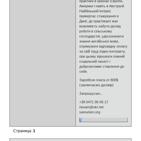
практики в країнах Європи,
Америки і навіть в Австралії.
Найбільший інтерес
привертає стажування в
Данії, де практикант має
можливість набути досвід
роботи в сільському
господарстві, удосконалити
знання англійської мови,
отримувати відповідну оплату
за свій труд згідно контракту,
при цьому відчувати повний
соціальний захист і
доброзичливе ставлення до
себе.
Заробітня плата от 800$
(заключаємо договір)
Запрошуємо...
+38 0472 36-05-17
nesam@ukr.net
samunion.org
0
Страница:
1