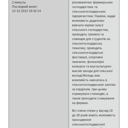
2 минуты
різноманітних фермерських
Последний визит:
господарствах та
12-12-2012 18:42:14
сільськогосподарських
підприємствах України, надає
можливість додатково
вивчати окремі галузі
сільського господарства,
проводить тренінги та
семінари для студентів на
сільскогосподарську
тематику, проводить
сільськогосподарські
фестивалі, спортивні
змагання, фольклорні
конкурси та інші культурно-
масові заходи для сільської
молоді.Молодь має
можливість навчатись в
сільскогосподарських школах
за кордоном, при цьому
отримувати стипендію, а
також проходити стажування
на фермах.
Всі члени спілки у віці від 19
до 28 років мають можливість
проходження
сільськогосподарської