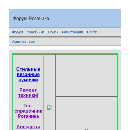
Форум Рогачика
Форум
Участники
Поиск
Регистрация
Войти
Активные темы
Стильные
вязанные
сумочки
Ремонт
техники!
Тел.
справочник
Рогачика
Анекдоты
<
>