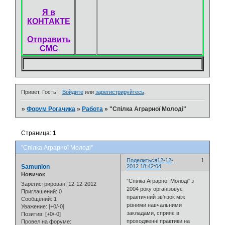
Я в
КОНТАКТЕ
Отправить
СМС
Привет, Гость!
Войдите
или
зарегистрируйтесь
.
»
Форум Рогачика
»
Работа
»
"Спілка Аграрної Молоді"
Страница:
1
"Спілка Аграрної Молоді"
Поделиться
12-12-
1
Samunion
2012 18:42:04
Новичок
"Спілка Аграрної Молоді" з
Зарегистрирован
: 12-12-2012
2004 року організовує
Приглашений:
0
практичний зв'язок між
Сообщений:
1
різними навчальними
Уважение:
[+0/-0]
закладами, сприяє в
Позитив:
[+0/-0]
проходженні практики на
Провел на форуме: