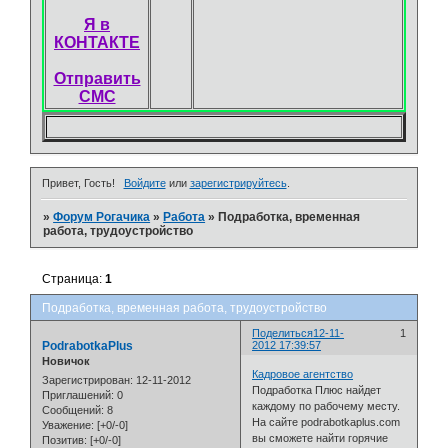
Я в
КОНТАКТЕ
Отправить
СМС
Привет, Гость!
Войдите
или
зарегистрируйтесь
.
»
Форум Рогачика
»
Работа
»
Подработка, временная
работа, трудоустройство
Страница:
1
Подработка, временная работа, трудоустройство
Поделиться
12-11-
1
PodrabotkaPlus
2012 17:39:57
Новичок
Кадровое агентство
Зарегистрирован
: 12-11-2012
Подработка Плюс найдет
Приглашений:
0
каждому по рабочему месту.
Сообщений:
8
На сайте podrabotkaplus.com
Уважение:
[+0/-0]
вы сможете найти горячие
Позитив:
[+0/-0]