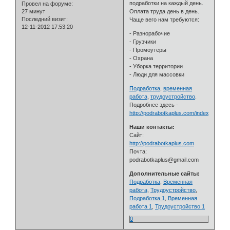
подработки на каждый день.
Провел на форуме:
27 минут
Оплата труда день в день.
Последний визит:
Чаще вего нам требуются:
12-11-2012 17:53:20
- Разнорабочие
- Грузчики
- Промоутеры
- Охрана
- Уборка территории
- Люди для массовки
Подработка
,
временная
работа
,
трудоустройство
.
Подробнее здесь -
http://podrabotkaplus.com/index.php/po
Наши контакты:
Сайт:
http://podrabotkaplus.com
Почта:
podrabotkaplus@gmail.com
Дополнительные сайты:
Подработка
,
Временная
работа
,
Трудоустройство
,
Подработка 1
,
Временная
работа 1
,
Трудоустройство 1
0