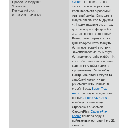
system
, що базуєтья на
Провел на форуме:
3 минуты
захваті, і перетворює ваші
Последний визит:
ігрові перемоги в реальний
05-08-2011 23:31:58
життєвий дохід. Вы можете
кинута виклик своїм друзям
чи іншим гравцям в матчах,
де кожна ігрова фігура або
аватар гравця, захоплений
Вами, трансформується в
цінні кредити, котрі можуть
бути перетворені в готівку.
Захоплені елементи можуть
бути використані в майбутніх
іграх або виміняні з іншими
CapturePlay геймерами в
віртуальному CapturePlay
Центрі. Захоплені фігури та
зароблені кредити - це
різноманітність навиків в
онлайн іграх.
Super Frag
Arena
- це шутер від першої
особи.
CapturePlay Chess
комбінують класичну
стратегію з системою
CapturePlay.
CapturePlay
ancala
привела одну з
найстаріших світових ігр в 21
століття