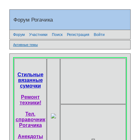
Форум Рогачика
Форум
Участники
Поиск
Регистрация
Войти
Активные темы
Стильные
вязанные
сумочки
Ремонт
техники!
Тел.
справочник
Рогачика
Анекдоты
<
>