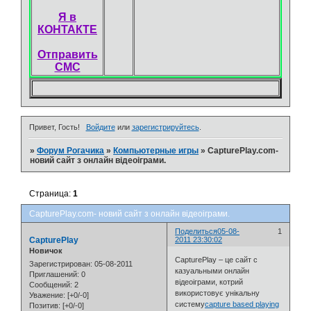
Я в
КОНТАКТЕ
Отправить
СМС
Привет, Гость!
Войдите
или
зарегистрируйтесь
.
»
Форум Рогачика
»
Компьютерные игры
»
CapturePlay.com-
новий сайт з онлайн відеоіграми.
Страница:
1
CapturePlay.com- новий сайт з онлайн відеоіграми.
Поделиться
05-08-
1
CapturePlay
2011 23:30:02
Новичок
CapturePlay – це сайт с
Зарегистрирован
: 05-08-2011
казуальными онлайн
Приглашений:
0
відеоіграми, котрий
Сообщений:
2
використовує унікальну
Уважение:
[+0/-0]
систему
capture based playing
Позитив:
[+0/-0]