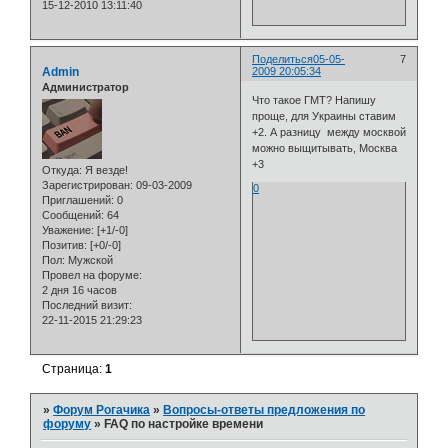
15-12-2010 13:11:40
Поделиться
05-05-
7
Admin
2009 20:05:34
Администратор
Что такое ГМТ? Напишу
проще, для Украины ставим
+2. А разницу между москвой
можно выщитывать, Москва
+3
Откуда:
Я везде!
Зарегистрирован
: 09-03-2009
0
Приглашений:
0
Сообщений:
64
Уважение:
[+1/-0]
Позитив:
[+0/-0]
Пол:
Мужской
Провел на форуме:
2 дня 16 часов
Последний визит:
22-11-2015 21:29:23
Страница:
1
»
Форум Рогачика
»
Вопросы-ответы предложения по
форуму
»
FAQ по настройке времени