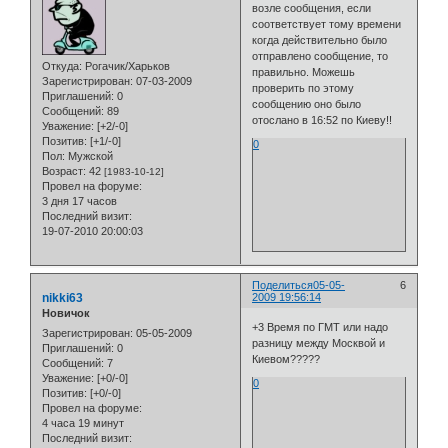
возле сообщения, если
соответствует тому времени
когда действительно было
отправлено сообщение, то
Откуда:
Рогачик/Харьков
правильно. Можешь
Зарегистрирован
: 07-03-2009
проверить по этому
Приглашений:
0
сообщению оно было
Сообщений:
89
отослано в 16:52 по Киеву!!
Уважение:
[+2/-0]
Позитив:
[+1/-0]
0
Пол:
Мужской
Возраст:
42
[1983-10-12]
Провел на форуме:
3 дня 17 часов
Последний визит:
19-07-2010 20:00:03
Поделиться
05-05-
6
nikki63
2009 19:56:14
Новичок
+3 Время по ГМТ или надо
Зарегистрирован
: 05-05-2009
разницу между Москвой и
Приглашений:
0
Киевом?????
Сообщений:
7
Уважение:
[+0/-0]
0
Позитив:
[+0/-0]
Провел на форуме:
4 часа 19 минут
Последний визит: