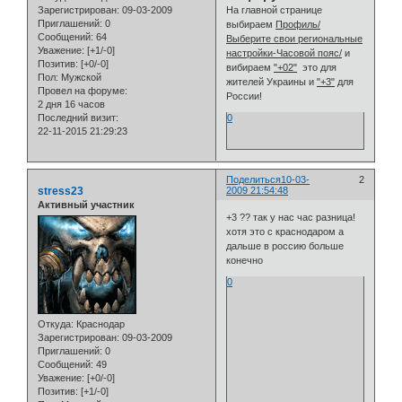
Зарегистрирован
: 09-03-2009
На главной странице
Приглашений:
0
выбираем
Профиль/
Сообщений:
64
Выберите свои региональные
Уважение:
[+1/-0]
настройки-Часовой пояс/
и
Позитив:
[+0/-0]
вибираем
"+02"
это для
Пол:
Мужской
жителей Украины и
"+3"
для
Провел на форуме:
России!
2 дня 16 часов
Последний визит:
0
22-11-2015 21:29:23
Поделиться
10-03-
2
stress23
2009 21:54:48
Активный участник
+3 ?? так у нас час разница!
хотя это с краснодаром а
дальше в россию больше
конечно
0
Откуда:
Краснодар
Зарегистрирован
: 09-03-2009
Приглашений:
0
Сообщений:
49
Уважение:
[+0/-0]
Позитив:
[+1/-0]