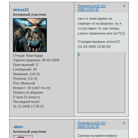
Поделиться
11-03-
4
stress23
2009 13:07:42
Активный участник
так я е знаю время на
сервере те на форуме. ну я
то поставил +3. как теперь
узнать правильно или нет?))))
Отредактировано stress23
(11-03-2009 13:08:28)
0
Откуда:
Краснодар
Зарегистрирован
: 09-03-2009
Приглашений:
0
Сообщений:
49
Уважение:
[+0/-0]
Позитив:
[+1/-0]
Пол:
Мужской
Возраст:
39
[1987-06-05]
Провел на форуме:
3 часа 51 минуту
Последний визит:
11-12-2009 17:33:12
Поделиться
11-03-
5
-dizel-
2009 15:52:33
Активный участник
Смотри на время вверху