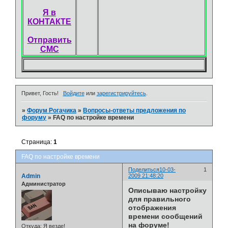
Я в
КОНТАКТЕ
Отправить
СМС
Привет, Гость!
Войдите
или
зарегистрируйтесь
.
»
Форум Рогачика
»
Вопросы-ответы предложения по
форуму
»
FAQ по настройке времени
Страница:
1
FAQ по настройке времени
Поделиться
10-03-
1
Admin
2009 21:48:20
Администратор
Описываю настройку
для правильного
отображения
времени сообщений
на форуме!
Откуда:
Я везде!