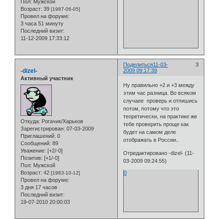
Пол:
Мужской
Возраст:
39
[1987-06-05]
Провел на форуме:
3 часа 51 минуту
Последний визит:
11-12-2009 17:33:12
Поделиться
11-03-
3
-dizel-
2009 09:17:39
Активный участник
Ну правильно +2 и +3 между
этим час разница. Во всяком
случаее проверь и отпишись
потом, потому что это
теоретически, на практике же
Откуда:
Рогачик/Харьков
тебе проверить проще как
Зарегистрирован
: 07-03-2009
будет на самом деле
Приглашений:
0
отображать в России..
Сообщений:
89
Уважение:
[+2/-0]
Отредактировано -dizel- (11-
Позитив:
[+1/-0]
03-2009 09:24:55)
Пол:
Мужской
Возраст:
42
0
[1983-10-12]
Провел на форуме:
3 дня 17 часов
Последний визит:
19-07-2010 20:00:03