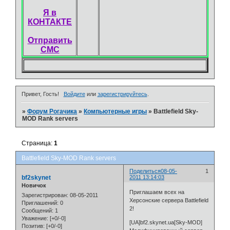
Я в
КОНТАКТЕ
Отправить
СМС
Привет, Гость!
Войдите
или
зарегистрируйтесь
.
»
Форум Рогачика
»
Компьютерные игры
»
Battlefield Sky-
MOD Rank servers
Страница:
1
Battlefield Sky-MOD Rank servers
Поделиться
08-05-
1
bf2skynet
2011 13:14:03
Новичок
Приглашаем всех на
Зарегистрирован
: 08-05-2011
Херсонские сервера Battlefield
Приглашений:
0
2!
Сообщений:
1
Уважение:
[+0/-0]
[UA]bf2.skynet.ua[Sky-MOD]
Позитив:
[+0/-0]