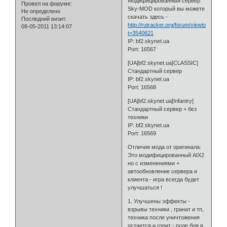
Модифицированный сервер
Провел на форуме:
Sky-MOD который вы можете
Не определено
скачать здесь -
Последний визит:
http://rutracker.org/forum/viewtopic.php
08-05-2011 13:14:07
t=3540621
IP: bf2.skynet.ua
Port: 16567
[UA]bf2.skynet.ua[CLASSIC]
Стандартный сервер
IP: bf2.skynet.ua
Port: 16568
[UA]bf2.skynet.ua[Infantry]
Стандартный сервер + без
техники
IP: bf2.skynet.ua
Port: 16569
Отличия мода от оригинала:
Это модифицированный AIX2
но с изменениями +
автообновление сервера и
клиента - игра всегда будет
улучшаться !
1. Улучшены эффекты -
взрывы техники , гранат и тп,
техника после уничтожения
остается и горит - поле боя в