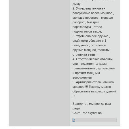
дыму !
2. Улучшена техника -
вооружение более мощное ,
меньше перегрев , меньше
разброс , быстрее
перезарядка , ствол
поднимается выше.
3. Улучшено все оружие ,
снайперки убивают с 1
попадания , остальное
оружие мощнее, гранаты
страшная вещь !
4. Стратегические объекты
уничтожаются танками ,
гранатометами , артилерией
и прочим мощным
вооружением.
5. Артилерия стала намного
мощнее !!! Технику можно
сбрасывать на крышу зданий
!!!
Заходите , мы всегда вам
рады
Сайт - bf2.skynet.ua
0