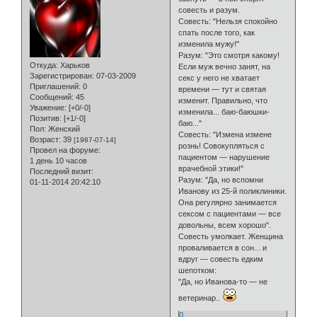
совесть и разум.
Совесть: "Нельзя спокойно
спать после того, как
изменила мужу!"
Разум: "Это смотря какому!
Откуда:
Харьков
Если муж вечно занят, на
Зарегистрирован
: 07-03-2009
секс у него не хватает
Приглашений:
0
времени — тут и святая
Сообщений:
45
изменит. Правильно, что
Уважение:
[+0/-0]
изменила... баю-баюшки-
Позитив:
[+1/-0]
баю..."
Пол:
Женский
Совесть: "Измена измене
Возраст:
39
[1987-07-14]
рознь! Совокупляться с
Провел на форуме:
пациентом — нарушение
1 день 10 часов
врачебной этики!"
Последний визит:
Разум: "Да, но вспомни
01-11-2014 20:42:10
Иванову из 25-й поликлиники.
Она регулярно занимается
сексом с пациентами — все
довольны, всем хорошо".
Совесть умолкает. Женщина
проваливается в сон... и
вдруг — совесть едким
шепотком:
"Да, но Иванова-то — не
ветеринар..
0