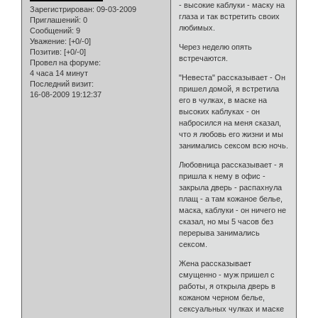
- высокие каблуки - маску на
Зарегистрирован
: 09-03-2009
глаза и так встретить своих
Приглашений:
0
любимых.
Сообщений:
9
Уважение:
[+0/-0]
Через неделю опять
Позитив:
[+0/-0]
встречаются.
Провел на форуме:
4 часа 14 минут
"Невеста" рассказывает - Он
Последний визит:
пришел домой, я встретила
16-08-2009 19:12:37
его в чулках, в маске на
высоких каблуках - он
набросился на меня сказал,
что я любовь его жизни и мы
занимались сексом всю ночь.
Любовница рассказывает - я
пришла к нему в офис -
закрыла дверь - распахнула
плащ - а там кожаное белье,
маска, каблуки - он ничего не
сказал, но мы 5 часов без
перерыва занимались
сексом.
Жена рассказывает
смущенно - муж пришел с
работы, я открыла дверь в
кожаном черном белье,
сексуальных чулках и маске