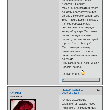
"Benson & Hedges".
Мама начала искать в газете
рекламу соответствующих
сигарет. Вскоре она нашла ее
текст: "Extra Long, King size",-
и снова обрадовалась.
Наконец настала очередь
младшей дочери. Та только
через месяц присылает
письмо, состоящее из одной
фразы: "British Airways".
Мать находит рекламу
авиакомпании в газете и
падает в обморок, прочитав
ее текст:
-Три раза в день, семь дней в
неделю, во всех
направлениях!
0
Поделиться
12-03-
12
Олечка
2009 16:35:18
Новичок
Хитрые украинские
альпинисты на день позже
поднялись на Эверест, чем