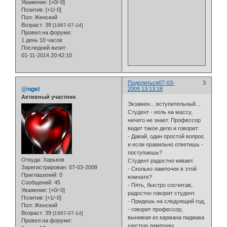
Уважение:
[+0/-0]
Позитив:
[+1/-0]
Пол:
Женский
Возраст:
39
[1987-07-14]
Провел на форуме:
1 день 10 часов
Последний визит:
01-11-2014 20:42:10
Поделиться
07-03-
3
@ngel
2009 13:13:18
Активный участник
Экзамен... вступительный...
Студент - ноль на массу,
ничего не знает. Профессор
видит такое дело и говорит:
- Давай, один простой вопрос
и если правильно ответишь -
поступаешь?
Откуда:
Харьков
Студент радостно кивает.
Зарегистрирован
: 07-03-2009
- Сколько лампочек в этой
Приглашений:
0
комнате?
Сообщений:
45
- Пять, быстро сосчитав,
Уважение:
[+0/-0]
радостно говорит студент.
Позитив:
[+1/-0]
- Придешь на следующий год,
Пол:
Женский
- говорит профессор,
Возраст:
39
[1987-07-14]
вынимая из кармана пиджака
Провел на форуме:
шестую лампочку.