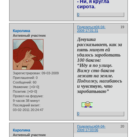
- Ни, я кругла
сирота.
0
Поделиться
04-04-
19
Каролина
2009 17:01:31
Активный участник
Девушка
рассказывает, как за
пять минут ей
удалось зароботать
100 баксов:
“Иду я по улице.
Вижу сто баксов
Зарегистрирован
: 09-03-2009
лежат на земле.
Приглашений:
0
Подхожу, нагибаюсь
Сообщений:
60
и чувствую, что
Уважение:
[+0/-0]
заробатываю”
Позитив:
[+0/-0]
Провел на форуме:
9 часов 38 минут
Последний визит:
03-02-2011 20:24:47
0
Поделиться
04-04-
20
Каролина
2009 17:03:06
Активный участник