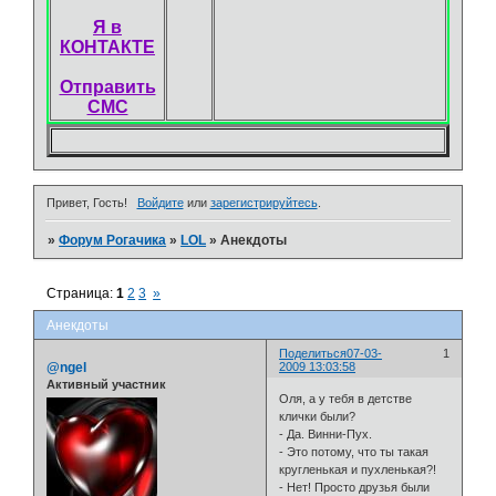
Я в
КОНТАКТЕ
Отправить
СМС
Привет, Гость!
Войдите
или
зарегистрируйтесь
.
»
Форум Рогачика
»
LOL
»
Анекдоты
Страница:
1
2
3
»
Анекдоты
Поделиться
07-03-
1
@ngel
2009 13:03:58
Активный участник
Оля, а у тебя в детстве
клички были?
- Да. Винни-Пух.
- Это потому, что ты такая
кругленькая и пухленькая?!
- Нет! Просто друзья были