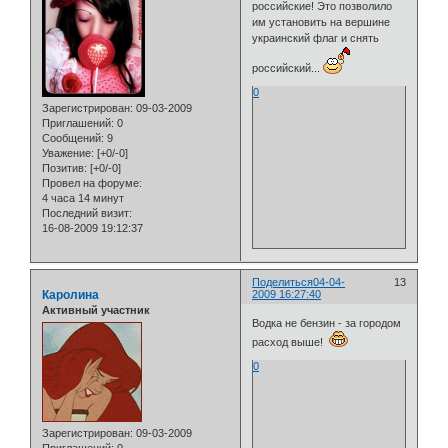
российские! Это позволило
им установить на вершине
украинский флаг и снять
российский...
0
Зарегистрирован
: 09-03-2009
Приглашений:
0
Сообщений:
9
Уважение:
[+0/-0]
Позитив:
[+0/-0]
Провел на форуме:
4 часа 14 минут
Последний визит:
16-08-2009 19:12:37
Поделиться
04-04-
13
Каролина
2009 16:27:40
Активный участник
Водка не бензин - за городом
расход выше!
0
Зарегистрирован
: 09-03-2009