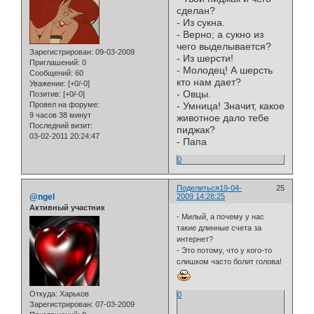
сделан?
- Из сукна.
- Верно; а сукно из
чего выделывается?
Зарегистрирован
: 09-03-2009
- Из шерсти!
Приглашений:
0
- Молодец! А шерсть
Сообщений:
60
кто нам дает?
Уважение:
[+0/-0]
- Овцы.
Позитив:
[+0/-0]
Провел на форуме:
- Умница! Значит, какое
9 часов 38 минут
животное дало тебе
Последний визит:
пиджак?
03-02-2011 20:24:47
- Папа
0
Поделиться
19-04-
25
@ngel
2009 14:28:25
Активный участник
- Милый, а почему у нас
такие длинные счета за
интернет?
- Это потому, что у кого-то
слишком часто болит голова!
Откуда:
Харьков
0
Зарегистрирован
: 07-03-2009