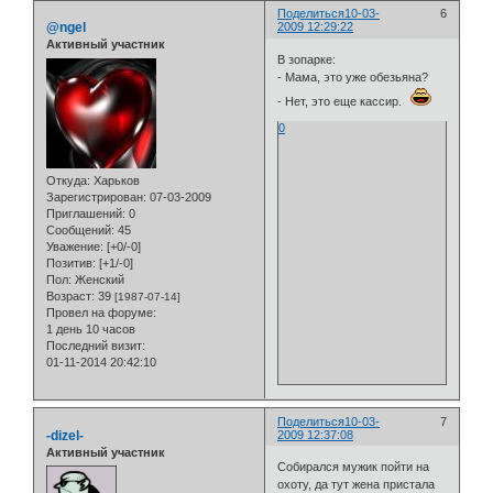
Поделиться
10-03-
6
@ngel
2009 12:29:22
Активный участник
В зопарке:
- Мама, это уже обезьяна?
- Hет, это еще кассир.
0
Откуда:
Харьков
Зарегистрирован
: 07-03-2009
Приглашений:
0
Сообщений:
45
Уважение:
[+0/-0]
Позитив:
[+1/-0]
Пол:
Женский
Возраст:
39
[1987-07-14]
Провел на форуме:
1 день 10 часов
Последний визит:
01-11-2014 20:42:10
Поделиться
10-03-
7
-dizel-
2009 12:37:08
Активный участник
Собирался мужик пойти на
охоту, да тут жена пристала