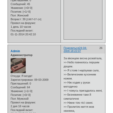
Приглашений:
0
Сообщений:
45
Уважение:
[+0/-0]
Позитив:
[+1/-0]
Пол:
Женский
Возраст:
39
[1987-07-14]
Провел на форуме:
1 день 10 часов
Последний визит:
01-11-2014 20:42:10
Поделиться
24-04-
26
Admin
2009 18:22:07
Администратор
За віконцем весна розквітала,
>> Небо повнилось першим
дощем.
>> Я стояв і нарізував сало,
>> Величезним кухонним
Откуда:
Я везде!
ножем.
Зарегистрирован
: 09-03-2009
>> Ніж ходив у руках
Приглашений:
0
методично
Сообщений:
64
>> І чомусь пригадалось мені,
Уважение:
[+1/-0]
>> Безневинне таке й
Позитив:
[+0/-0]
Пол:
Мужской
симпатичне
Провел на форуме:
>> Ніжне тіло тієї свині.
2 дня 16 часов
>> Пролитіло життя мов
Последний визит:
хвилина,