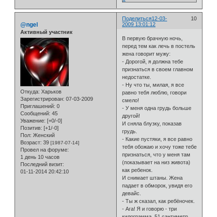
Поделиться
12-03-
10
@ngel
2009 13:01:12
Активный участник
В первую брачную ночь,
перед тем как лечь в постель
жена говорит мужу:
- Дорогой, я должна тебе
признаться в своем главном
недостатке.
- Ну что ты, милая, я все
Откуда:
Харьков
равно тебя люблю, говори
Зарегистрирован
: 07-03-2009
смело!
Приглашений:
0
- У меня одна грудь больше
Сообщений:
45
другой!
Уважение:
[+0/-0]
И сняла блузку, показав
Позитив:
[+1/-0]
грудь.
Пол:
Женский
- Какие пустяки, я все равно
Возраст:
39
[1987-07-14]
тебя обожаю и хочу тоже тебе
Провел на форуме:
признаться, что у меня там
1 день 10 часов
(показывает на низ живота)
Последний визит:
как ребенок.
01-11-2014 20:42:10
И снимает штаны. Жена
падает в обморок, увидя его
девайс.
- Ты ж сказал, как ребёночек.
- Ага! Я и говорю - три
килограмма, 51 сантиметр.