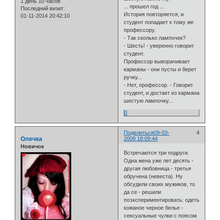
1 день 10 часов
... прошел год ...
Последний визит:
История повторяется, и
01-11-2014 20:42:10
студент попадает к тому же
профессору.
- Так сколько лампочек?
- Шесть! - уверенно говорит
студент.
Профессор выворачивает
карманы - они пусты и берет
ручку...
- Нет, профессор. - Говорит
студент, и достает из кармана
шестую лампочку...
0
Поделиться
09-03-
4
Олечка
2009 18:09:44
Новичок
Встречаются три подруги.
Одна жена уже лет десять -
другая любовница - третья
обручена (невеста). Ну
обсудили своих мужиков, то
да се - решили
поэкспериментировать: одеть
кожаное черное белье -
сексуальные чулки с поясом