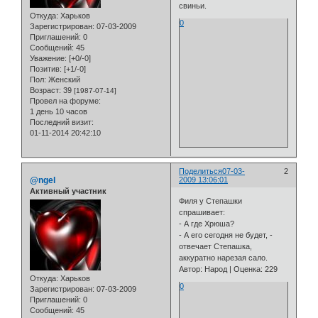
свиньи.
Откуда:
Харьков
0
Зарегистрирован
: 07-03-2009
Приглашений:
0
Сообщений:
45
Уважение:
[+0/-0]
Позитив:
[+1/-0]
Пол:
Женский
Возраст:
39
[1987-07-14]
Провел на форуме:
1 день 10 часов
Последний визит:
01-11-2014 20:42:10
Поделиться
07-03-
2
@ngel
2009 13:06:01
Активный участник
Филя у Степашки
спрашивает:
- А где Хрюша?
- А его сегодня не будет, -
отвечает Степашка,
аккуратно нарезая сало.
Автор: Народ | Оценка: 229
Откуда:
Харьков
0
Зарегистрирован
: 07-03-2009
Приглашений:
0
Сообщений:
45