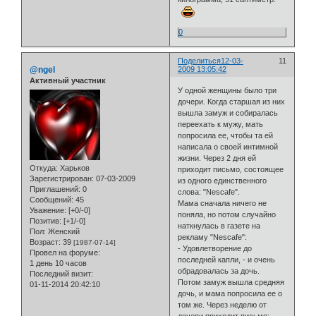
0
Поделиться
12-03-
11
@ngel
2009 13:05:42
Активный участник
У одной женщины было три
дочери. Когда старшая из них
вышла замуж и собиралась
переехать к мужу, мать
попросила ее, чтобы та ей
написала о своей интимной
жизни. Через 2 дня ей
Откуда:
Харьков
приходит письмо, состоящее
Зарегистрирован
: 07-03-2009
из одного единственного
Приглашений:
0
слова: "Nescafe".
Сообщений:
45
Мама сначала ничего не
Уважение:
[+0/-0]
поняла, но потом случайно
Позитив:
[+1/-0]
наткнулась в газете на
Пол:
Женский
рекламу "Nescafe":
Возраст:
39
[1987-07-14]
- Удовлетворение до
Провел на форуме:
последней капли, - и очень
1 день 10 часов
обрадовалась за дочь.
Последний визит:
Потом замуж вышла средняя
01-11-2014 20:42:10
дочь, и мама попросила ее о
том же. Через неделю от
дочери приходит письмо: