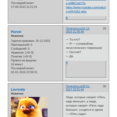
Последний визит:
v=e8BtCisbTXs
17-06-2013 11:21:24
https://www.youtube.com/watch?
v=nf4yDA2-gKw
0
Поделиться
16-12-
29
Pavvel
2015 21:35:46
Новичок
— Ты кто?
Зарегистрирован
: 16-12-2015
— Я — супервайзер
Приглашений:
0
логистического терминала!
Сообщений:
5
— Грузчик?
Уважение:
[+0/-0]
— Да.
Позитив:
[+0/-0]
Провел на форуме:
0
16 минут
Последний визит:
02-01-2016 22:59:31
Поделиться
28-01-
30
Levrentiy
2017 10:51:44
Новичок
Люди, которые говорят «Пить
надо меньше», и люди,
которые говорят «Пить надо
больше», сходятся в одном
— «Пить надо».