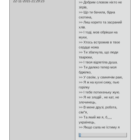
22-11-2015 21:29:23
>> Добрим словом ніхто не
зігрів,
>> Що ти бачила, бідна
скотина,
>> Лиш корито та засраний
хлів.
>> І тоді, мов обрікши на
муки,
>> Хтось встромив в твое
сердце ножа
>> Ти збагнула, що люди
тварюки,
>> І твоя відлетіла душа.
>> Ти далеко тепер моя
бджілко,
>> У своїм, у свинячім раю,
>> Я ж на кухні сижу, пью
горілку
>> І тебе потихеньку жую.
>> Я не злодій , не кат, не
злочинець,
>> В мене друзі, робота,
сім"я,
>> Та який же я, б,,,,,
українець,
>> Якщо сала не їстиму я
0