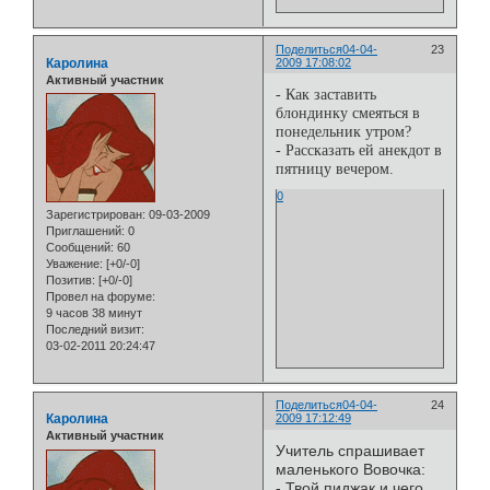
Поделиться
04-04-
23
Каролина
2009 17:08:02
Активный участник
- Как заставить
блондинку смеяться в
понедельник утpом?
- Рассказать ей анекдот в
пятницу вечеpом.
0
Зарегистрирован
: 09-03-2009
Приглашений:
0
Сообщений:
60
Уважение:
[+0/-0]
Позитив:
[+0/-0]
Провел на форуме:
9 часов 38 минут
Последний визит:
03-02-2011 20:24:47
Поделиться
04-04-
24
Каролина
2009 17:12:49
Активный участник
Учитель спрашивает
маленького Вовочка:
- Твой пиджак и чего