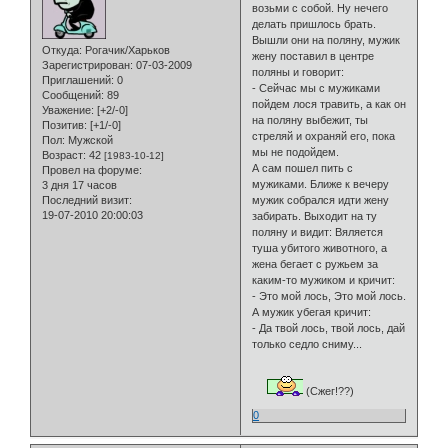
возьми с собой. Ну нечего
делать пришлось брать.
Вышли они на поляну, мужик
Откуда:
Рогачик/Харьков
жену поставил в центре
Зарегистрирован
: 07-03-2009
поляны и говорит:
Приглашений:
0
- Сейчас мы с мужиками
Сообщений:
89
пойдем лося травить, а как он
Уважение:
[+2/-0]
на поляну выбежит, ты
Позитив:
[+1/-0]
стреляй и охраняй его, пока
Пол:
Мужской
мы не подойдем.
Возраст:
42
[1983-10-12]
А сам пошел пить с
Провел на форуме:
мужиками. Ближе к вечеру
3 дня 17 часов
Последний визит:
мужик собрался идти жену
19-07-2010 20:00:03
забирать. Выходит на ту
поляну и видит: Вяляется
туша убитого животного, а
жена бегает с ружьем за
каким-то мужиком и кричит:
- Это мой лось, Это мой лось.
А мужик убегая кричит:
- Да твой лось, твой лось, дай
только седло сниму...
(Сжег!??)
0