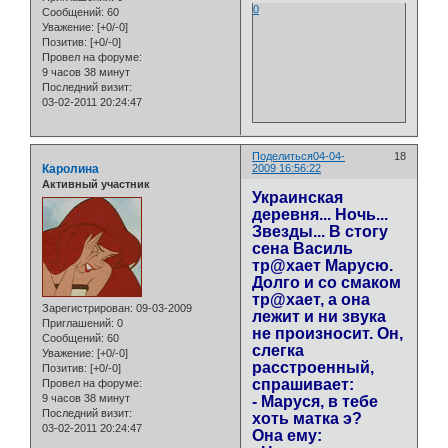
0
Сообщений:
60
Уважение:
[+0/-0]
Позитив:
[+0/-0]
Провел на форуме:
9 часов 38 минут
Последний визит:
03-02-2011 20:24:47
Поделиться
04-04-
18
Каролина
2009 16:56:22
Активный участник
Украинская
деревня... Ночь...
Звезды... В стогу
сена Василь
тр@хает Марусю.
Долго и со смаком
тр@хает, а она
Зарегистрирован
: 09-03-2009
лежит и ни звука
Приглашений:
0
не произносит. Он,
Сообщений:
60
слегка
Уважение:
[+0/-0]
расстроенный,
Позитив:
[+0/-0]
спрашивает:
Провел на форуме:
9 часов 38 минут
- Маруся, в тебе
Последний визит:
хоть матка э?
03-02-2011 20:24:47
Она ему: