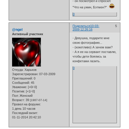
- он посмотрел и спросил:
"Что на ужин, Бэтмен?"
0
Поделиться
10-03-
5
@ngel
2009 12:26:16
Активный участник
- Девушка, подаpите мне
свою фотогpафию...
- (кокетливо) А зачем вам?
- А я ее на сеpвант поставлю,
чтобы дети боялись за
конфетами лазить.
0
Откуда:
Харьков
Зарегистрирован
: 07-03-2009
Приглашений:
0
Сообщений:
45
Уважение:
[+0/-0]
Позитив:
[+1/-0]
Пол:
Женский
Возраст:
39
[1987-07-14]
Провел на форуме:
1 день 10 часов
Последний визит:
01-11-2014 20:42:10