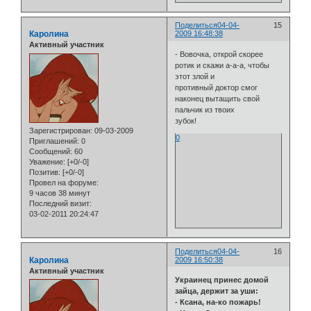
Поделиться
04-04-
15
Каролина
2009 16:48:38
Активный участник
- Вовочка, открой скорее
ротик и скажи а-а-а, чтобы
этот злой и
противный доктор смог
наконец вытащить свой
пальчик из твоих
зубок!
Зарегистрирован
: 09-03-2009
0
Приглашений:
0
Сообщений:
60
Уважение:
[+0/-0]
Позитив:
[+0/-0]
Провел на форуме:
9 часов 38 минут
Последний визит:
03-02-2011 20:24:47
Поделиться
04-04-
16
Каролина
2009 16:50:38
Активный участник
Украинец принес домой
зайца, держит за уши:
- Ксана, на-ко пожарь!