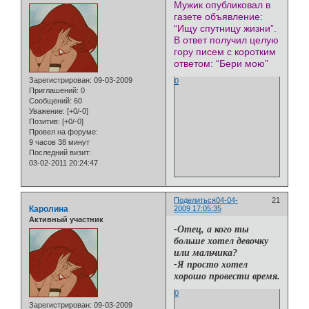
Мужик опубликовал в
газете объявление:
“Ищу спутницу жизни”.
В ответ получил целую
гору писем с коротким
ответом: “Бери мою”
Зарегистрирован
: 09-03-2009
0
Приглашений:
0
Сообщений:
60
Уважение:
[+0/-0]
Позитив:
[+0/-0]
Провел на форуме:
9 часов 38 минут
Последний визит:
03-02-2011 20:24:47
Поделиться
04-04-
21
Каролина
2009 17:05:35
Активный участник
-Отец, а кого ты
больше хотел девочку
или мальчика?
-Я просто хотел
хорошо провести время.
0
Зарегистрирован
: 09-03-2009