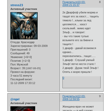
Поделиться
10-03-
8
stress23
2009 21:15:37
Активный участник
2е Дварфоф убили моржа и
тащат его за хвост.... тащить
тяжело !...клыки за лед
цепляются.... хвост
скользкий.. мимо идет
Эльф... и говорит:
- вы что такие тупые
возьмите его за бивни и
Откуда:
Краснодар
тащите !
Зарегистрирован
: 09-03-2009
1 дварф - давай возмемся
Приглашений:
0
однако...
Сообщений:
49
перехватились...тащат......
Уважение:
[+0/-0]
1 дварф : Слушай умный
Позитив:
[+1/-0]
Эльф! легче нести стало !
Пол:
Мужской
2 дварф : Дурак твой Эльф !
Возраст:
39
[1987-06-05]
Провел на форуме:
Опять к морю пришли !
3 часа 51 минуту
0
Последний визит:
11-12-2009 17:33:12
Поделиться
12-03-
9
@ngel
2009 12:59:55
Активный участник
Женщина-врач не может
заснуть — в ней спорят