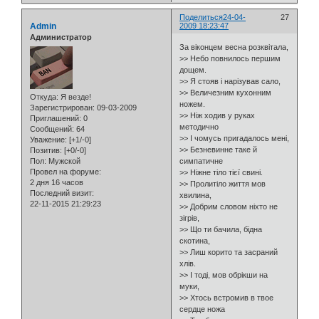
Поделиться
24-04-
27
Admin
2009 18:23:47
Администратор
За віконцем весна розквітала,
>> Небо повнилось першим
дощем.
>> Я стояв і нарізував сало,
>> Величезним кухонним
Откуда:
Я везде!
ножем.
Зарегистрирован
: 09-03-2009
>> Ніж ходив у руках
Приглашений:
0
методично
Сообщений:
64
>> І чомусь пригадалось мені,
Уважение:
[+1/-0]
>> Безневинне таке й
Позитив:
[+0/-0]
Пол:
Мужской
симпатичне
Провел на форуме:
>> Ніжне тіло тієї свині.
2 дня 16 часов
>> Пролитіло життя мов
Последний визит:
хвилина,
22-11-2015 21:29:23
>> Добрим словом ніхто не
зігрів,
>> Що ти бачила, бідна
скотина,
>> Лиш корито та засраний
хлів.
>> І тоді, мов обрікши на
муки,
>> Хтось встромив в твое
сердце ножа