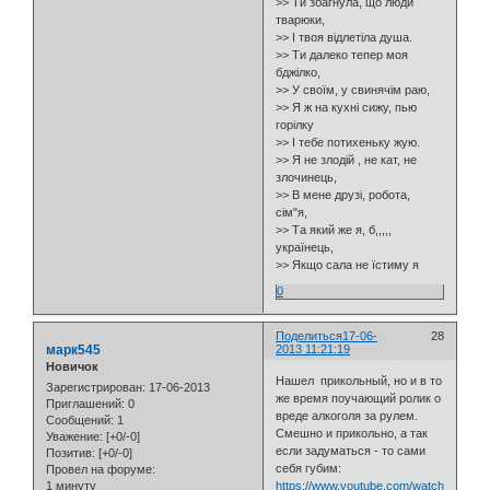
>> Ти збагнула, що люди
тварюки,
>> І твоя відлетіла душа.
>> Ти далеко тепер моя
бджілко,
>> У своїм, у свинячім раю,
>> Я ж на кухні сижу, пью
горілку
>> І тебе потихеньку жую.
>> Я не злодій , не кат, не
злочинець,
>> В мене друзі, робота,
сім"я,
>> Та який же я, б,,,,,
українець,
>> Якщо сала не їстиму я
0
Поделиться
17-06-
28
марк545
2013 11:21:19
Новичок
Нашел прикольный, но и в то
Зарегистрирован
: 17-06-2013
же время поучающий ролик о
Приглашений:
0
вреде алкоголя за рулем.
Сообщений:
1
Смешно и прикольно, а так
Уважение:
[+0/-0]
если задуматься - то сами
Позитив:
[+0/-0]
себя губим:
Провел на форуме:
1 минуту
https://www.youtube.com/watch?