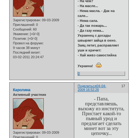
- На чем?
- На масле...
- Нема масла. - Дак на
сале...
Зарегистрирован
: 09-03-2009
- Нема сала.
Приглашений:
0
- Да так пожарь...
Сообщений:
60
- Да газу нема...
Уважение:
[+0/-0]
Украинец с досады
Позитив:
[+0/-0]
швыряет зайца в окно.
Провел на форуме:
Заяц летит, расправляет
9 часов 38 минут
уши и кричит:
Последний визит:
- Хай живэ самостийна
03-02-2011 20:24:47
Украина!
0
Поделиться
04-04-
17
Каролина
2009 16:52:26
Активный участник
- Папа,
представляешь,
выхожу из института,
Пристает какой-то
пьяный урод и
предлагает сделать
минет вот за эту
цепочку...
Зарегистрирован
: 09-03-2009
Приглашений:
0