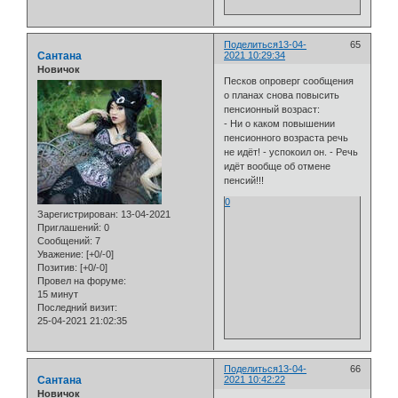
Поделиться
13-04-
65
Сантана
2021 10:29:34
Новичок
Песков опроверг сообщения
о планах снова повысить
пенсионный возраст:
- Ни о каком повышении
пенсионного возраста речь
не идёт! - успокоил он. - Речь
идёт вообще об отмене
пенсий!!!
0
Зарегистрирован
: 13-04-2021
Приглашений:
0
Сообщений:
7
Уважение:
[+0/-0]
Позитив:
[+0/-0]
Провел на форуме:
15 минут
Последний визит:
25-04-2021 21:02:35
Поделиться
13-04-
66
Сантана
2021 10:42:22
Новичок