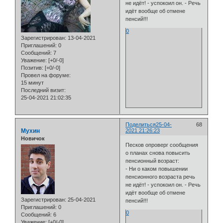
не идёт! - успокоил он. - Речь
идёт вообще об отмене
пенсий!!!
0
Зарегистрирован
: 13-04-2021
Приглашений:
0
Сообщений:
7
Уважение:
[+0/-0]
Позитив:
[+0/-0]
Провел на форуме:
15 минут
Последний визит:
25-04-2021 21:02:35
Поделиться
25-04-
68
Мухин
2021 21:26:23
Новичок
Песков опроверг сообщения
о планах снова повысить
пенсионный возраст:
- Ни о каком повышении
пенсионного возраста речь
не идёт! - успокоил он. - Речь
идёт вообще об отмене
Зарегистрирован
: 25-04-2021
пенсий!!!
Приглашений:
0
0
Сообщений:
6
Уважение:
[+0/-0]