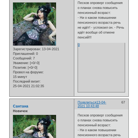
Песков опроверг сообщения
о планах снова повысить
пенсионный возраст:
- Ни о каком повышении
пенсионного возраста речь
не идёт! - успокоил он. - Речь
идёт вообще об отмене
пенсий!!!
0
Зарегистрирован
: 13-04-2021
Приглашений:
0
Сообщений:
7
Уважение:
[+0/-0]
Позитив:
[+0/-0]
Провел на форуме:
15 минут
Последний визит:
25-04-2021 21:02:35
Поделиться
13-04-
67
Сантана
2021 10:43:48
Новичок
Песков опроверг сообщения
о планах снова повысить
пенсионный возраст:
- Ни о каком повышении
пенсионного возраста речь