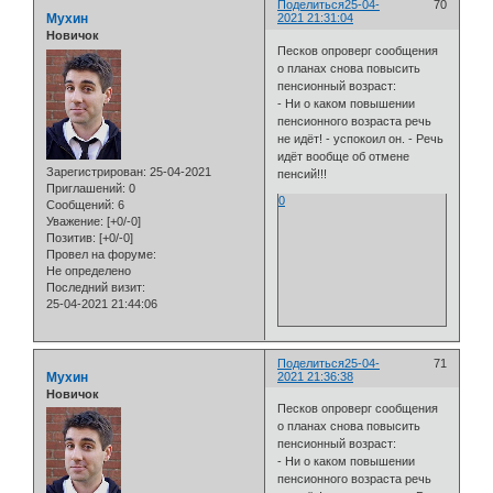
Поделиться
25-04-
70
Мухин
2021 21:31:04
Новичок
Песков опроверг сообщения
о планах снова повысить
пенсионный возраст:
- Ни о каком повышении
пенсионного возраста речь
не идёт! - успокоил он. - Речь
идёт вообще об отмене
Зарегистрирован
: 25-04-2021
пенсий!!!
Приглашений:
0
0
Сообщений:
6
Уважение:
[+0/-0]
Позитив:
[+0/-0]
Провел на форуме:
Не определено
Последний визит:
25-04-2021 21:44:06
Поделиться
25-04-
71
Мухин
2021 21:36:38
Новичок
Песков опроверг сообщения
о планах снова повысить
пенсионный возраст:
- Ни о каком повышении
пенсионного возраста речь