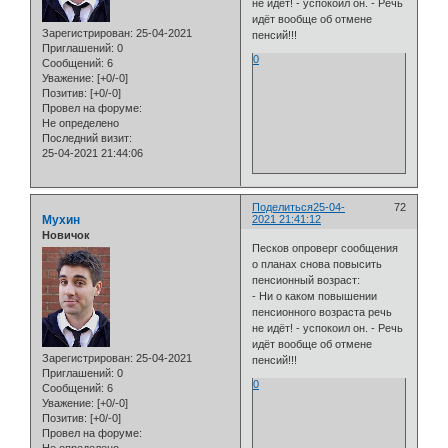
не идёт! - успокоил он. - Речь
идёт вообще об отмене
Зарегистрирован
: 25-04-2021
пенсий!!!
Приглашений:
0
0
Сообщений:
6
Уважение:
[+0/-0]
Позитив:
[+0/-0]
Провел на форуме:
Не определено
Последний визит:
25-04-2021 21:44:06
Поделиться
25-04-
72
Мухин
2021 21:41:12
Новичок
Песков опроверг сообщения
о планах снова повысить
пенсионный возраст:
- Ни о каком повышении
пенсионного возраста речь
не идёт! - успокоил он. - Речь
идёт вообще об отмене
Зарегистрирован
: 25-04-2021
пенсий!!!
Приглашений:
0
0
Сообщений:
6
Уважение:
[+0/-0]
Позитив:
[+0/-0]
Провел на форуме: