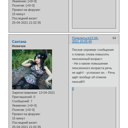
Уважение:
[+0/-0]
Позитив:
[+0/-0]
Провел на форуме:
15 минут
Последний визит:
25-04-2021 21:02:35
Поделиться
13-04-
64
Сантана
2021 10:25:49
Новичок
Песков опроверг сообщения
о планах снова повысить
пенсионный возраст:
- Ни о каком повышении
пенсионного возраста речь
не идёт! - успокоил он. - Речь
идёт вообще об отмене
пенсий!!!
0
Зарегистрирован
: 13-04-2021
Приглашений:
0
Сообщений:
7
Уважение:
[+0/-0]
Позитив:
[+0/-0]
Провел на форуме:
15 минут
Последний визит:
25-04-2021 21:02:35