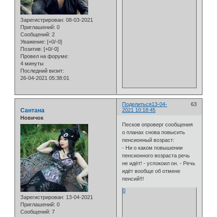
Зарегистрирован
: 08-03-2021
Приглашений:
0
Сообщений:
2
Уважение:
[+0/-0]
Позитив:
[+0/-0]
Провел на форуме:
4 минуты
Последний визит:
26-04-2021 05:38:01
Поделиться
13-04-
63
Сантана
2021 10:18:45
Новичок
Песков опроверг сообщения
о планах снова повысить
пенсионный возраст:
- Ни о каком повышении
пенсионного возраста речь
не идёт! - успокоил он. - Речь
идёт вообще об отмене
пенсий!!!
0
Зарегистрирован
: 13-04-2021
Приглашений:
0
Сообщений:
7