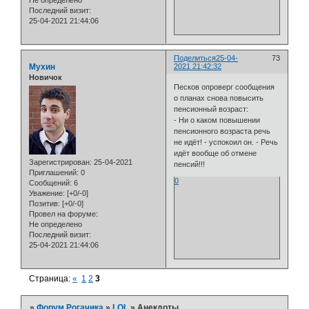
Не определено
Последний визит:
25-04-2021 21:44:06
Поделиться
25-04-
73
Мухин
2021 21:42:32
Новичок
Песков опроверг сообщения
о планах снова повысить
пенсионный возраст:
- Ни о каком повышении
пенсионного возраста речь
не идёт! - успокоил он. - Речь
идёт вообще об отмене
Зарегистрирован
: 25-04-2021
пенсий!!!
Приглашений:
0
0
Сообщений:
6
Уважение:
[+0/-0]
Позитив:
[+0/-0]
Провел на форуме:
Не определено
Последний визит:
25-04-2021 21:44:06
Страница:
«
1
2
3
»
Форум Рогачика
»
LOL
»
Анекдоты