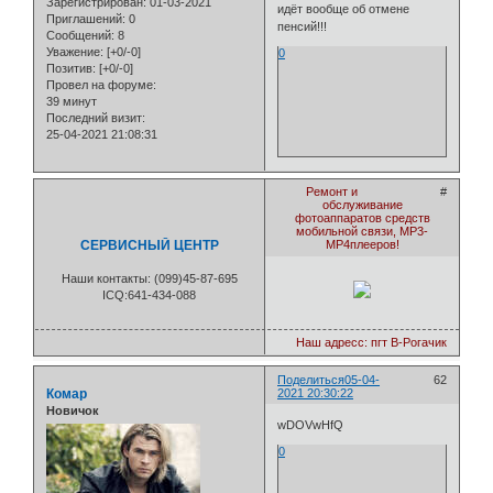
Зарегистрирован
: 01-03-2021
идёт вообще об отмене
Приглашений:
0
пенсий!!!
Сообщений:
8
Уважение:
[+0/-0]
0
Позитив:
[+0/-0]
Провел на форуме:
39 минут
Последний визит:
25-04-2021 21:08:31
Ремонт и
#
обслуживание
фотоаппаратов средств
мобильной связи, МР3-
СЕРВИСНЫЙ ЦЕНТР
МР4плееров!
Наши контакты: (099)45-87-695
ICQ:641-434-088
Наш адресс: пгт В-Рогачик
Поделиться
05-04-
62
Комар
2021 20:30:22
Новичок
wDOVwHfQ
0