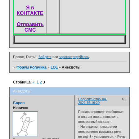
Я в
КОНТАКТЕ
Отправить
СМС
Привет, Гость!
Войдите
или
зарегистрируйтесь
.
»
Форум Рогачика
»
LOL
»
Анекдоты
Страница:
«
1
2
3
Анекдоты
Поделиться
05-04-
61
Боров
2021 15:16:20
Новичок
Песков опроверг сообщения
о планах снова повысить
пенсионный возраст:
- Ни о каком повышении
пенсионного возраста речь
не идёт! - успокоил он. - Речь