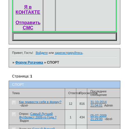
Я в
КОНТАКТЕ
Отправить
СМС
Привет, Гость!
Войдите
или
зарегистрируйтесь
.
»
Форум Рогачика
»
СПОРТ
Страница:
1
СПОРТ
Последнее
Тема
Ответов
Просмотров
сообщение
Как привести себя в форму?
31-10-2014
12
816
-dizel-
21:04:01
Admin
Опрос:
Самый Лутший
05-07-2009
Футболист 2009-го Года ?
1
434
21:29:00
-dizel-
Вадон