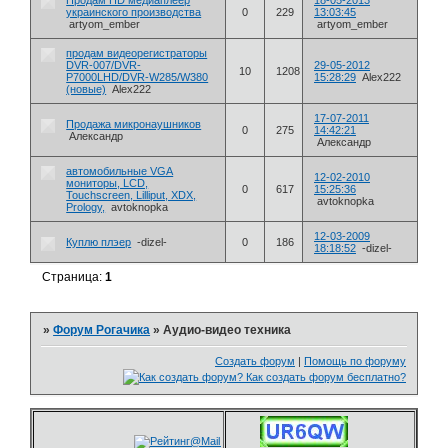
Продам HD медиаплеер
18-05-2013
украинского производства
0
229
13:03:45
artyom_ember
artyom_ember
продам видеорегистраторы
DVR-007/DVR-
29-05-2012
10
1208
P7000LHD/DVR-W285/W380
15:28:29
Alex222
(новые)
Alex222
17-07-2011
Продажа микронаушников
0
275
14:42:21
Александр
Александр
автомобильные VGA
12-02-2010
мониторы, LCD,
0
617
15:25:36
Touchscreen, Lilliput, XDX,
avtoknopka
Prology,
avtoknopka
12-03-2009
Куплю плэер
-dizel-
0
186
18:18:52
-dizel-
Страница:
1
»
Форум Рогачика
»
Аудио-видео техника
Создать форум
|
Помощь по форуму