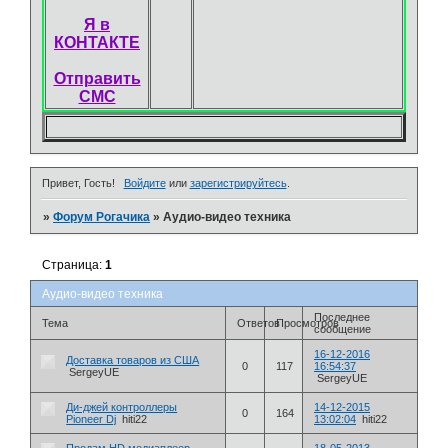
Я в
КОНТАКТЕ
Отправить
СМС
Привет, Гость!
Войдите
или
зарегистрируйтесь
.
»
Форум Рогачика
»
Аудио-видео техника
Страница:
1
Аудио-видео техника
Последнее
Тема
Ответов
Просмотров
сообщение
16-12-2016
Доставка товаров из США
0
117
16:54:37
SergeyUE
SergeyUE
Ди-джей контроллеры
14-12-2015
0
164
Pioneer Dj
hiti22
13:02:04
hiti22